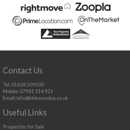
Contact Us
Tel: 01628 509500
Mobile: 07981 314 921
Email:
info@kirkwoodea.co.uk
Useful Links
Properties for Sale